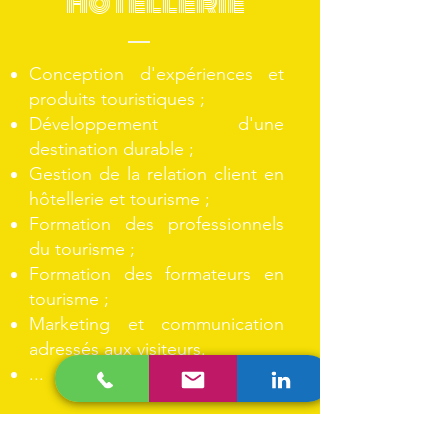
hôtellerie
Conception d'expériences et
produits touristiques ;
Développement d'une
destination durable ;
Gestion de la relation client en
hôtellerie et tourisme ;
Formation des professionnels
du tourisme ;
Formation des formateurs en
tourisme ;
Marketing et communication
adressés aux visiteurs.
...
Discutons-en !